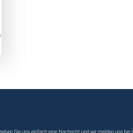
photos/a.705990942863241/608357032626633/?
reiben Sie uns einfach eine Nachricht und wir melden uns bei 