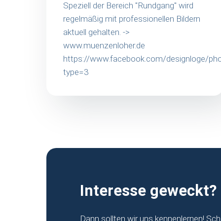
Speziell der Bereich "Rundgang" wird
regelmäßig mit professionellen Bildern
aktuell gehalten. ->
www.muenzenloher.de
https://www.facebook.com/designloge/
type=3
Interesse geweckt?
Dann sollten wir uns kennenlernen! Sch