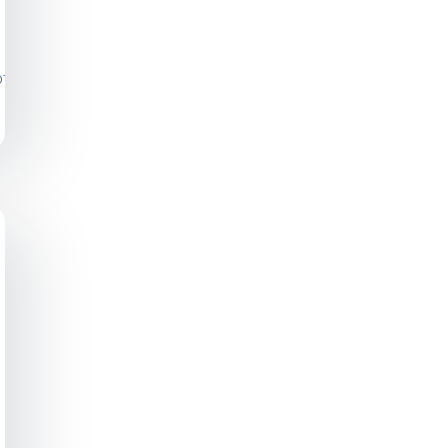
photos/a.705990942863241/608359792626357/?