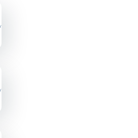
photos/a.640392696089733/643775352418134/?
photos/a.640392696089733/643371605791842/?