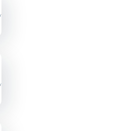
photos/a.640392696089733/642957149166621/?
photos/a.705990942863241/640392716089731/?