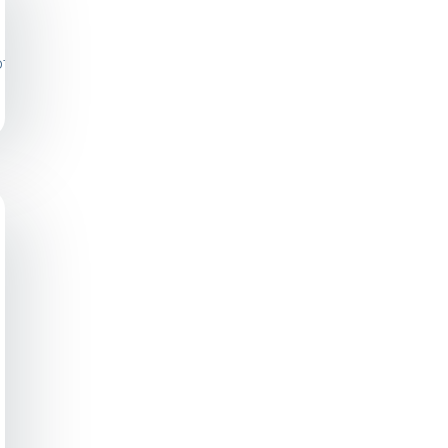
photos/a.299744460154560/609283249200678/?