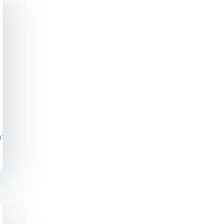
photos/a.705990942863241/618098234985846/?