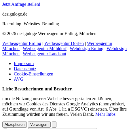
Jetzt Anfrage stellen!
designloge.de
Recruiting. Websites. Branding.
© 2026 designloge Werbeagentur Erding, München
Werbeagentur Erding
|
Werbeagentur Dorfen
|
Werbeagentur
München
|
Werbeagentur Mühldorf
|
Webdesign Erding
|
Webdesign
München
|
Werbeagentur Landshut
Impressum
Datenschutz
Cookie-Einstellungen
AVG
Liebe Besucherinnen und Besucher,
um die Nutzung unserer Website besser gestalten zu können,
möchten wir Cookies des Dienstes Google Analytics (anonymisiert,
auf Grundlage von Art. 6 Abs. 1 lit. a DSGVO) einsetzen. Über Ihre
Zustimmung würden wir uns freuen. Vielen Dank.
Mehr Infos
Akzeptieren
Verweigern