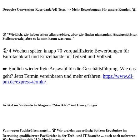
Doppelte Conversion-Rate dank A/B Tests. => Mehr Bewerbungen für unsere Kunden. 🚀
😥 "Wirklich, wir haben schon alles probiert, aber wir finden niemanden. Anzeigenblätter,
Stellenportale, aber es kommt kaum was rum ."
🤩 4 Wochen später, knapp 70 vorqualifizierte Bewerbungen für
Bürofachkraft und Einzelhandel in Teilzeit und Vollzeit.
➡️ Endlich wieder freie Auswahl für die Geschäftsführung. Wie das
geht? Jetzt Termin vereinbaren und mehr erfahren:
https://www.dl-
pm.de/express-termin/
Artikel im Süddeutsche Magazin "Startklar" mit Georg Stöger
Von wegen Fachkräftemangel ... 🏆 Wir erzielen zuverlässig Spitzen-Ergebnisse im
Recruiting qualifizierter Fachkräfte in der Tech- und IT-Branche ... auch nach mehreren
Wochen noch stabile 11% Abschlussquote.