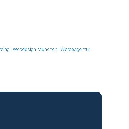
rding
|
Webdesign München
|
Werbeagentur