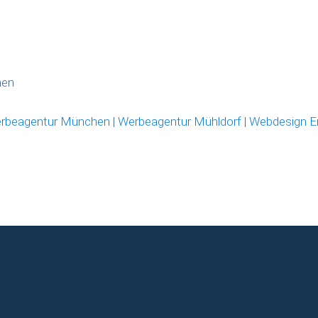
hen
rbeagentur München
|
Werbeagentur Mühldorf
|
Webdesign E