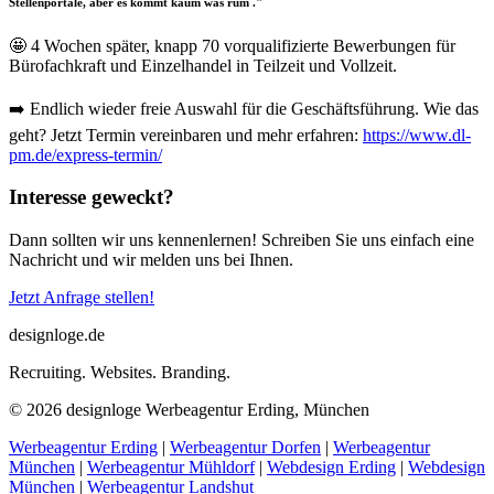
Stellenportale, aber es kommt kaum was rum ."
🤩 4 Wochen später, knapp 70 vorqualifizierte Bewerbungen für
Bürofachkraft und Einzelhandel in Teilzeit und Vollzeit.
➡️ Endlich wieder freie Auswahl für die Geschäftsführung. Wie das
geht? Jetzt Termin vereinbaren und mehr erfahren:
https://www.dl-
pm.de/express-termin/
Interesse geweckt?
Dann sollten wir uns kennenlernen! Schreiben Sie uns einfach eine
Nachricht und wir melden uns bei Ihnen.
Jetzt Anfrage stellen!
designloge.de
Recruiting. Websites. Branding.
© 2026 designloge Werbeagentur Erding, München
Werbeagentur Erding
|
Werbeagentur Dorfen
|
Werbeagentur
München
|
Werbeagentur Mühldorf
|
Webdesign Erding
|
Webdesign
München
|
Werbeagentur Landshut