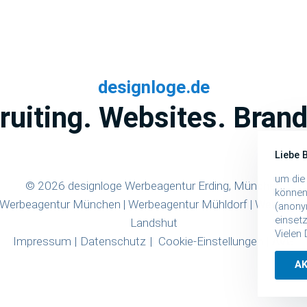
designloge.de
ruiting. Websites. Brand
Liebe 
um die
© 2026 designloge Werbeagentur Erding, München
können
Werbeagentur München
|
Werbeagentur Mühldorf
|
Webdesign
(anonym
einset
Landshut
Vielen
Impressum
Datenschutz
Cookie-Einstellungen
AVG
A